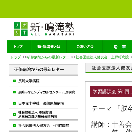
>>
>>
トップ
研修病院からの最新レター
社会医療法人健友会 上戸町病院
学習講演会 第5回
テーマ 「脳
講師：十善