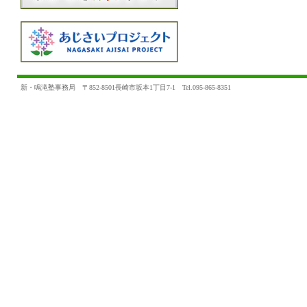
新・鳴滝塾事務局 〒852-8501長崎市坂本1丁目7-1 Tel.095-865-8351