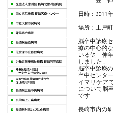
笠 伸年
日時：2011年7
場所：上戸町
脳卒中診療
療の中心的な
いる笠 伸年
しました
脳卒中診療の
卒中センタ
イマリケア
について脳
です。
長崎市内の