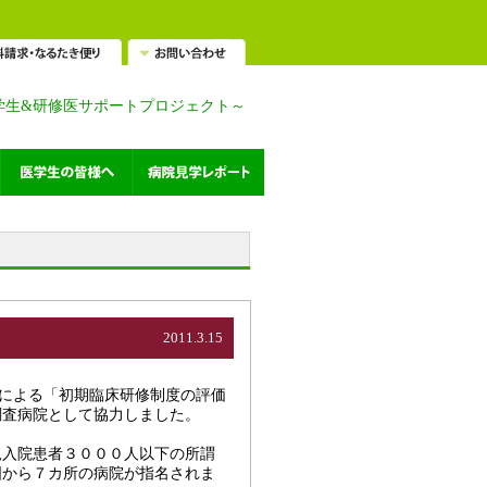
学生&研修医サポートプロジェクト～
2011.3.15
生による「初期臨床研修制度の評価
調査病院として協力しました。
入院患者３０００人以下の所謂
国から７カ所の病院が指名されま