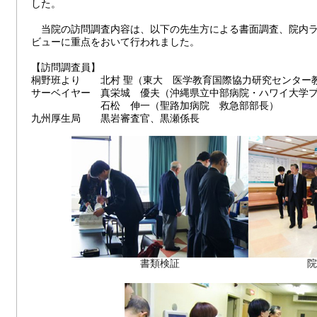
した。
当院の訪問調査内容は、以下の先生方による書面調査、院内ラ
ビューに重点をおいて行われました。
【訪問調査員】
桐野班より 北村 聖（東大 医学教育国際協力研究センター
サーベイヤー 真栄城 優夫（沖縄県立中部病院・ハワイ大学
石松 伸一（聖路加病院 救急部部長）
九州厚生局 黒岩審査官、黒瀬係長
書類検証
院