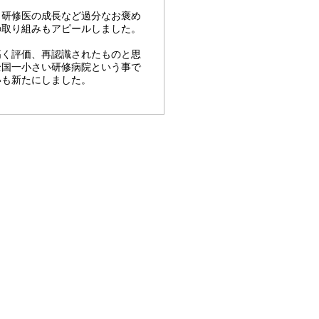
、研修医の成長など過分なお褒め
の取り組みもアピールしました。
高く評価、再認識されたものと思
全国一小さい研修病院という事で
いも新たにしました。