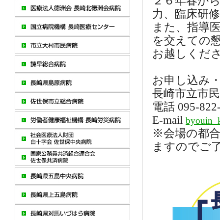
２６年春か
力、臨床研
また、指導
を交えての
お越しくだ
お申し込み
長崎市立市民
電話 095-822-
E-mail
byouin_k
※会場の都
ますのでご