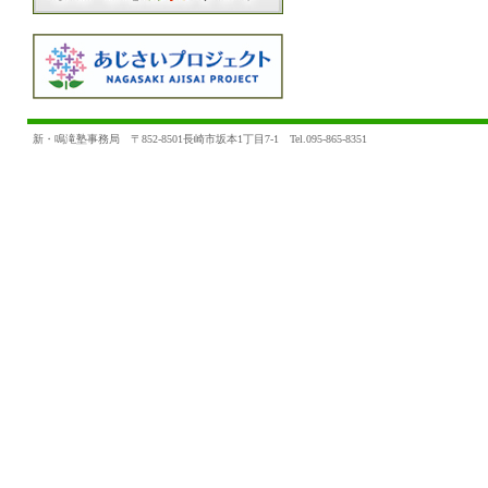
新・鳴滝塾事務局 〒852-8501長崎市坂本1丁目7-1 Tel.095-865-8351