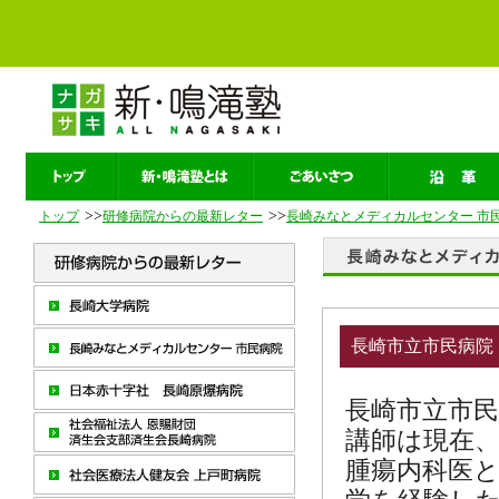
>>
>>
トップ
研修病院からの最新レター
長崎みなとメディカルセンター 市
長崎市立市民病院
長崎市立市
講師は現在、
腫瘍内科医