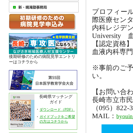
プロフィール
際医療センター研修
内科レジデント、Kar
Universi
【認定資格】
血液内科専門
後期研修のための病院見学エントリ
ーはコチラから
※事前のご
い。
【お問い合
長崎県マッチング
長崎市立市民
ガイド
（095）822-
・
ダウンロード（PDF）
MAIL：
byouin
・
ガイドブックをご希望
の方はコチラから