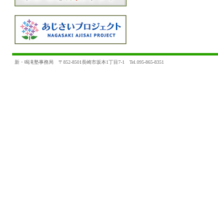
新・鳴滝塾事務局 〒852-8501長崎市坂本1丁目7-1 Tel.095-865-8351