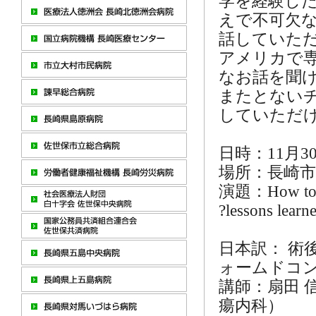
学を経験し
えで不可欠
話していた
アメリカで
なお話を聞
またとない
していただ
日時：11月3
場所：長崎市
演題：How to In
?lessons lear
日本訳： 術
ォームドコ
講師：扇田 
瘍内科）