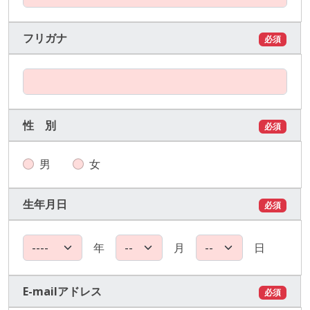
フリガナ
必須
性 別
必須
男
女
生年月日
必須
年
月
日
E-mailアドレス
必須