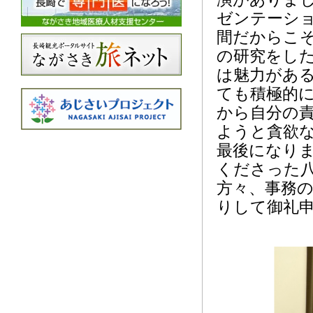
ゼンテーシ
間だからこ
の研究をし
は魅力があ
ても積極的
から自分の
ようと貪欲
最後になり
くださった
方々、事務
りして御礼