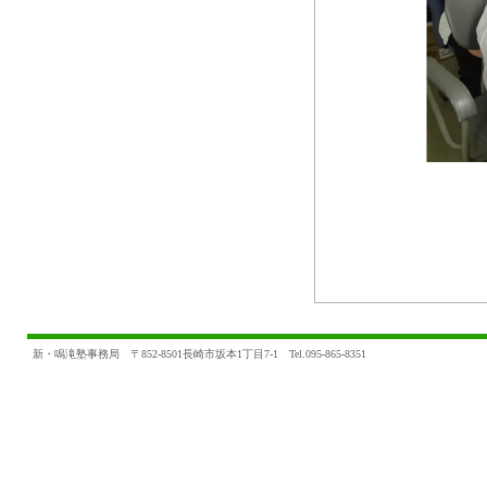
新・鳴滝塾事務局 〒852-8501長崎市坂本1丁目7-1 Tel.095-865-8351