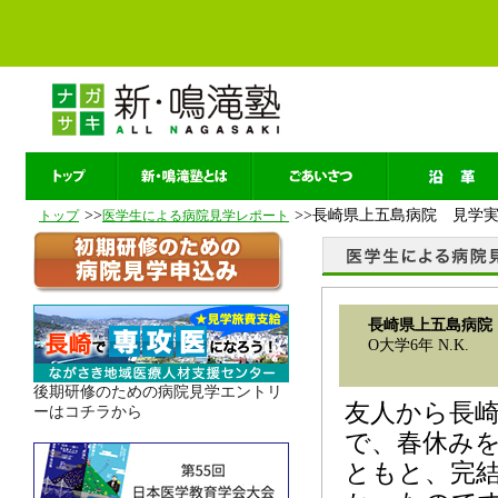
>>
>>長崎県上五島病院 見学
トップ
医学生による病院見学レポート
長崎県上五島病院
O大学6年 N.K.
後期研修のための病院見学エントリ
友人から長
ーはコチラから
で、春休み
ともと、完