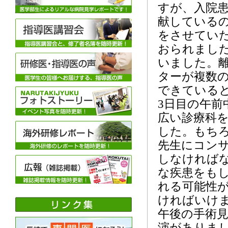
すが、入院
献している
をさせてい
おられまし
いました。
ターが複数
できている
3日目の午前
広い診療科
した。もち
先生にコン
しなければ
な疾患をも
れる可能性
ければいけ
午後の手術
演がありま