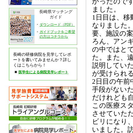
かったので
ました。
長崎県マッチング
1日目は、
ガイド
なりました
・
ダウンロード（PDF）
・
ガイドブックをご希望
要、施設の案
の方はコチラから
ろん、アンギ
の中ではと
長崎の研修病院を見学してレポ
た。また、
ートを書いてみませんか？詳し
説明してい
くはこちらから！
■
が受けられ
医学生による病院見学レポート
2日目の午
手段がない
だけれども
この医療ス
させていた
ビリになり
いました。