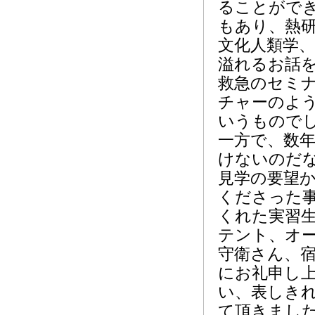
ることがで
もあり、熱
文化人類学
溢れるお話
救急のセミ
チャーのよ
いうもので
一方で、数
けないのだ
見学の要望
くださった
くれた実習
テント、オ
守衛さん、
にお礼申し
い、表しき
て頂きまし