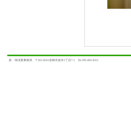
新・鳴滝塾事務局 〒852-8501長崎市坂本1丁目7-1 Tel.095-865-8351