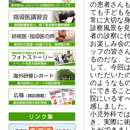
の患者さん
ても子ども
常に大切な
診察風景を
者の診察に
お楽しみ会
ッフの皆さ
るのだな、
して、今回
いただいた
のようなも
にできるこ
院にいるす
感しました
小児外科で
き、実際に
とができま