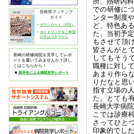
所、熱研内
での研修に
長崎県マッチング
ンター制度
ガイド
ど、特色あ
・
ダウンロード（PDF）
・
ガイドブックをご希望
た、当初予
の方はコチラから
もさせて頂
皆さんがと
長崎の研修病院を見学してレポ
してもそう
ートを書いてみませんか？詳し
職種に対し
くはこちらから！
■
あまり作ら
医学生による病院見学レポート
りだなと思
指す立場の
た。とても
長崎大学病
こでは診療
さってひと
印象的でし