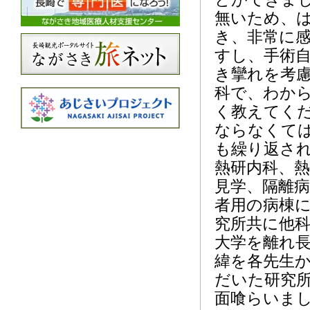
無いため、
き、非常に
すし、手術
き攣れを考
科で、わか
く教えてく
ならなくて
も繰り返さ
熱研内科、
見学、隔離
者用の病棟
究所共に他
大学を離れ
緯を各先生
だいた研究
面喰らいま