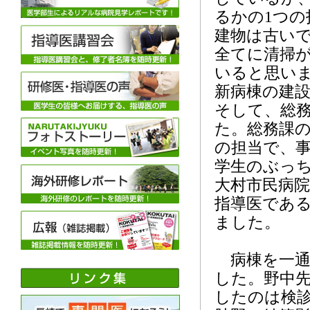
るかの1つ
建物は古い
全てに清掃
いると思い
新病棟の建
そして、総
た。総務課
の担当で、
学生のぶっ
大村市民病
指導医であ
ました。
病棟を一通
した。野中
したのは検