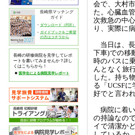
会で、大村
た。心臓血
長崎県マッチング
ガイド
次救急の中
・
ダウンロード（PDF）
り、実際に
・
ガイドブックをご希望
の方はコチラから
当日は、長
下車)での移
長崎の研修病院を見学してレポ
時のバスに
ートを書いてみませんか？詳し
くはこちらから！
んとなく旅
■
医学生による病院見学レポート
した。持ち
る「UCSF
好でと言わ
病院に着い
の持論なの
イで清潔か
しているか