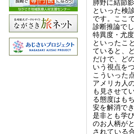
肺野に結節
といった検
です。ここ
診断推論で
特異度・尤
といったこ
ていると、
だけで、どの
いう視点を
こういった
アメリカ人
も見させて
る態度はも
安を解消で
是非とも学
のお人柄が
されている