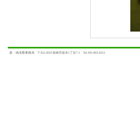
新・鳴滝塾事務局 〒852-8501長崎市坂本1丁目7-1 Tel.095-865-8351