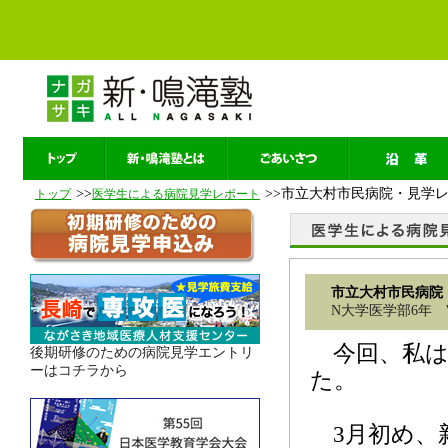
>>
>>市立大村市民病院・見学
トップ
医学生による病院見学レポート
市立大村市民病院
N大学医学部6年 W
今回、私は
後期研修のための病院見学エントリ
ーはコチラから
た。
3月初め、