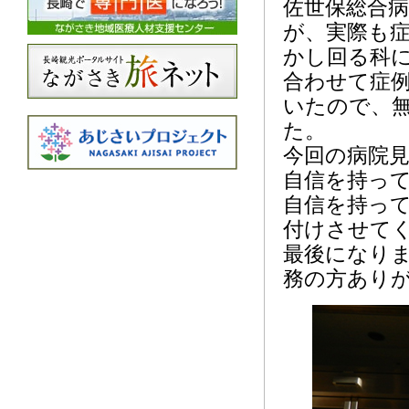
佐世保総合
が、実際も
かし回る科
合わせて症
いたので、
た。
今回の病院
自信を持っ
自信を持っ
付けさせて
最後になり
務の方あり