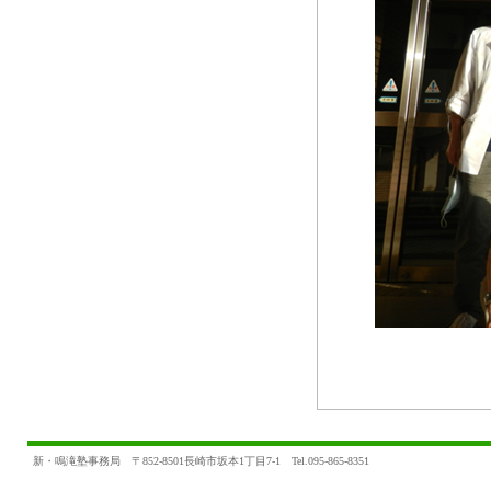
新・鳴滝塾事務局 〒852-8501長崎市坂本1丁目7-1 Tel.095-865-8351