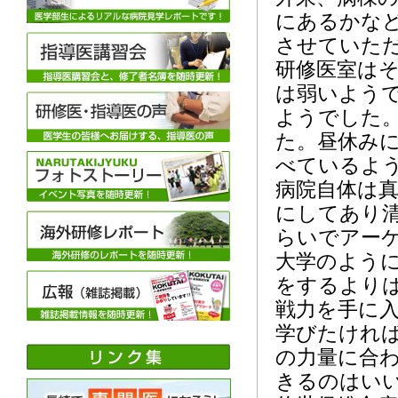
にあるかな
させていた
研修医室は
は弱いよう
ようでした
た。昼休み
べているよ
病院自体は
にしてあり清
らいでアー
大学のよう
をするより
戦力を手に
学びたけれ
の力量に合
きるのはい