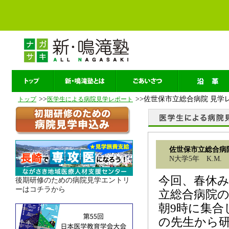
>>
>>佐世保市立総合病院 見学
トップ
医学生による病院見学レポート
佐世保市立総合病
N大学5年 K.M.
今回、春休み
後期研修のための病院見学エントリ
ーはコチラから
立総合病院
朝9時に集合
の先生から