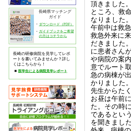
頂きました
ところ、救
長崎県マッチング
ガイド
なりました
・
ダウンロード（PDF）
午前中は救
・
ガイドブックをご希望
救急外来に
の方はコチラから
だきました
に患者さん
長崎の研修病院を見学してレポ
や病院の案
ートを書いてみませんか？詳し
くはこちらから！
意でルート
■
医学生による病院見学レポート
急の病棟が
かりました
先生からた
お昼は午前
た。その時
であるとい
を聞きました
外来、病棟