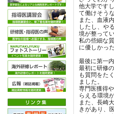
他大学です
て働けそう
また、血液
したし、や
境が整って
私の些細な
に優しかっ
最後に第一
最初に研修
も質問をた
ました。
専門医獲得
らえる環境
また、長崎
きがあり、