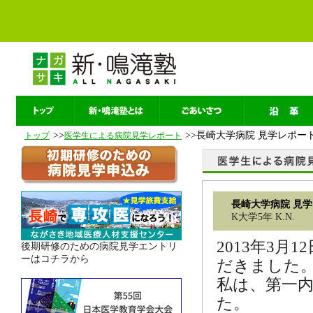
>>
>>長崎大学病院 見学レポー
トップ
医学生による病院見学レポート
長崎大学病院 見
K大学5年 K.N.
2013年3
後期研修のための病院見学エントリ
ーはコチラから
だきました
私は、第一
た。