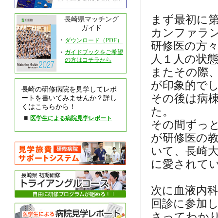
まず最初に
長崎県マッチング
ガイド
カンファラ
・
ダウンロード（PDF）
研修医の方
・
ガイドブックをご希望
人１人の状
の方はコチラから
またその際
が印象的で
長崎の研修病院を見学してレポ
その後は病棟
ートを書いてみませんか？詳し
くはこちらから！
た。
■
医学生による病院見学レポート
その間ずっ
が研修医の
いて、長崎
に愛されて
次に血液内
回診に参加
さってわか