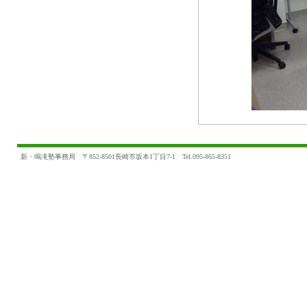
新・鳴滝塾事務局 〒852-8501長崎市坂本1丁目7-1 Tel.095-865-8351