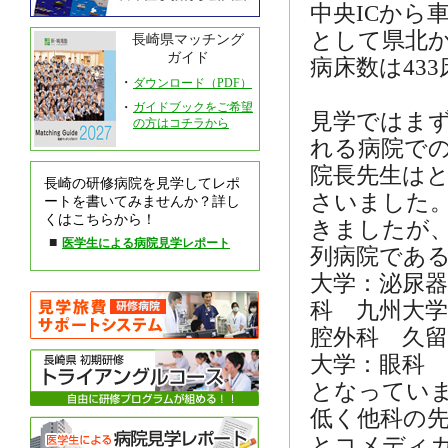
中央ICから
として県北
長崎県マッチング
ガイド
病床数は43
・
ダウンロード（PDF）
・
ガイドブックをご希望
見学ではま
の方はコチラから
れる病院で
院長先生は
長崎の研修病院を見学してレポ
さいました
ートを書いてみませんか？詳し
くはこちらから！
きましたが
■
医学生による病院見学レポート
列病院であ
大学：泌尿器
科 九州大学
腔外科 久留
大学：眼科
となってい
低く他科の
とコメディ