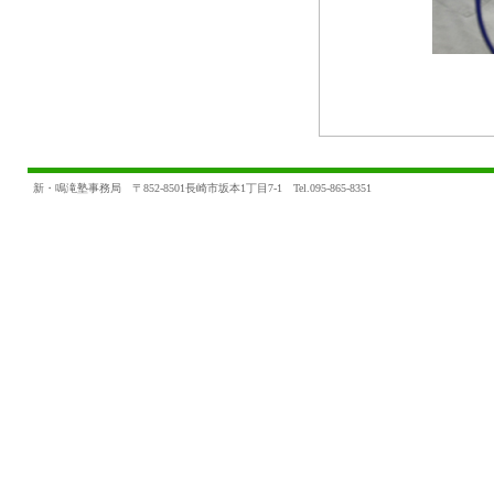
新・鳴滝塾事務局 〒852-8501長崎市坂本1丁目7-1 Tel.095-865-8351