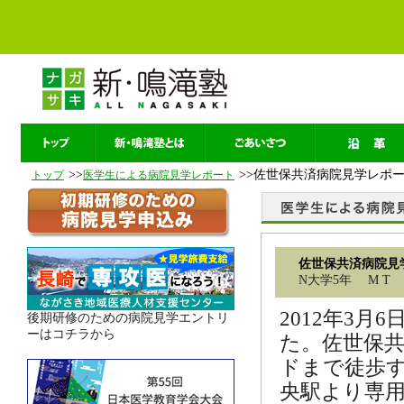
>>
>>佐世保共済病院見学レポ
トップ
医学生による病院見学レポート
佐世保共済病院見
N大学5年 M T
2012年3
後期研修のための病院見学エントリ
ーはコチラから
た。佐世保
ドまで徒歩
央駅より専