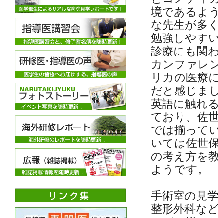
境であるよ
な先生が多
勉強しやす
診療にも関わ
カンファレ
リカの医療
だと感じま
英語に触れ
ており、佐
では揃って
いては佐世
の考え方を
ようです。
手術室の見
整形外科な