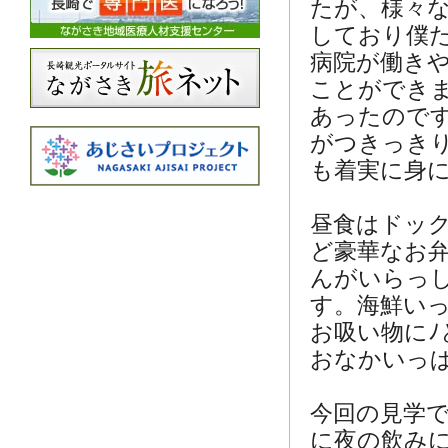
たが、様々
しており僕
病院が働き
ことができ
あったのです
がつきっき
も着実に身
昼食はドッ
ど豪華なお
んがいらっ
す。海鮮い
お吸い物に
おなかいっ
今回の見学
に夜の飲み