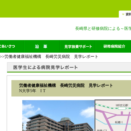
長崎県と研修病院による～医
>>労働者健康福祉機構 長崎労災病院 見学レポート
労働者健康福祉機構 長崎労災病院 見学レポート
N大学5年 I T