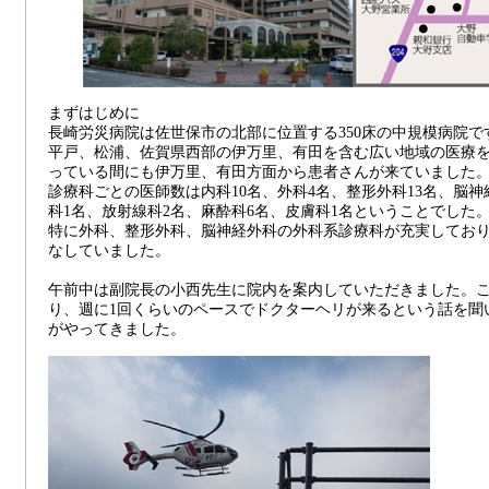
まずはじめに
長崎労災病院は佐世保市の北部に位置する350床の中規模病院
平戸、松浦、佐賀県西部の伊万里、有田を含む広い地域の医療
っている間にも伊万里、有田方面から患者さんが来ていました
診療科ごとの医師数は内科10名、外科4名、整形外科13名、脳神
科1名、放射線科2名、麻酔科6名、皮膚科1名ということでした
特に外科、整形外科、脳神経外科の外科系診療科が充実してお
なしていました。
午前中は副院長の小西先生に院内を案内していただきました。
り、週に1回くらいのペースでドクターヘリが来るという話を聞
がやってきました。