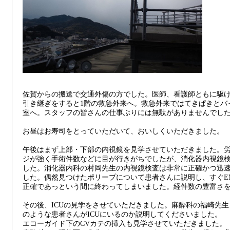
佐賀からの搬送で交通外傷の方でした。医師、看護師ともに駆
引き継ぎをすると1階の救急外来へ。救急外来ではてきぱきとバ
室へ。スタッフの皆さんの仕事ぶりには無駄がありませんでし
お昼はお寿司をとっていただいて、おいしくいただきました。
午後はまず上部・下部の内視鏡を見学させていただきました。
ジが強く手術件数などに目が行きがちでしたが、消化器内視鏡
した。消化器内科の村岡先生の内視鏡検査は非常に正確かつ迅
した。偶然見つけたポリープについて患者さんに説明し、すぐEM
正確であっという間に終わってしまいました。経件数の豊富さ
その後、ICUの見学をさせていただきました。麻酔科の福崎先
のような患者さんがICUにいるのか説明してくださいました。
エコーガイド下のCVカテの挿入も見学させていただきました。