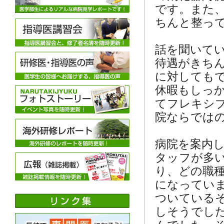
です。また
ちんと整っ
話を聞いて
待遇がきち
に対しても
休暇もしっ
てフレキシ
院ならでは
病院を案内
タッフが多
り、どの職
になってい
ついている
しそうでし