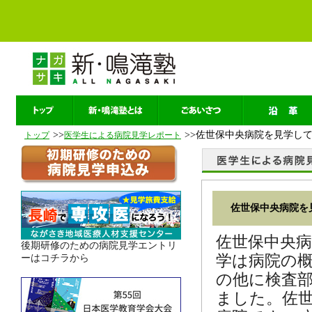
>>
>>佐世保中央病院を見学し
トップ
医学生による病院見学レポート
佐世保中央病院
佐世保中央
後期研修のための病院見学エントリ
学は病院の
ーはコチラから
の他に検査
ました。佐