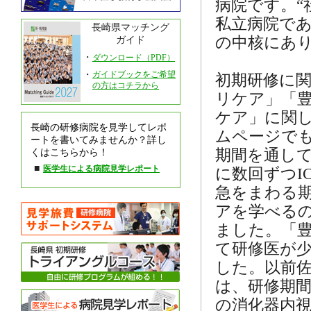
病院です。“
私立病院で
長崎県マッチング
の中核にあ
ガイド
・
ダウンロード（PDF）
・
ガイドブックをご希望
初期研修に
の方はコチラから
リケア」「
ケア」に関
長崎の研修病院を見学してレポ
ムページで
ートを書いてみませんか？詳し
期間を通して
くはこちらから！
■
医学生による病院見学レポート
に数回ずつI
急をまわる
アを学べる
ました。「豊
て研修医が
した。以前
は、研修期
の消化器内