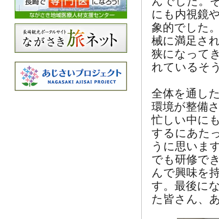
んでした。
にも内視鏡
象的でした
械に満足さ
狭になって
れているそ
全体を通し
環境が整備
忙しい中に
するにあた
うに思いま
でも研修で
んで興味を
す。最後に
た皆さん、