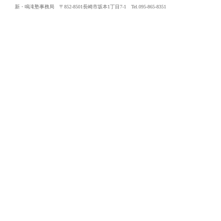
新・鳴滝塾事務局 〒852-8501長崎市坂本1丁目7-1 Tel.095-865-8351