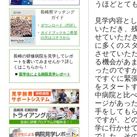
うほどとて
長崎県マッチング
ガイド
見学内容と
・
ダウンロード（PDF）
いただき、
・
ガイドブックをご希望
せていただ
の方はコチラから
に多くのス
させていた
長崎の研修病院を見学してレポ
る機会があ
ートを書いてみませんか？詳し
くはこちらから！
ったのです
■
医学生による病院見学レポート
ですぐに緊
をスタート
中病院と比
ージがあっ
手をしても
ですが、ど
学に行かせ
でした。そ