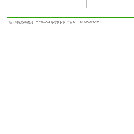
新・鳴滝塾事務局 〒852-8501長崎市坂本1丁目7-1 Tel.095-865-8351