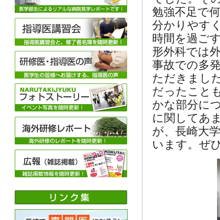
勉強不足で
分かりやす
時間を過ご
形外科では外
事故での多
ただきました
だったこと
かな部分に
に関してあ
が、長崎大
います。ぜ