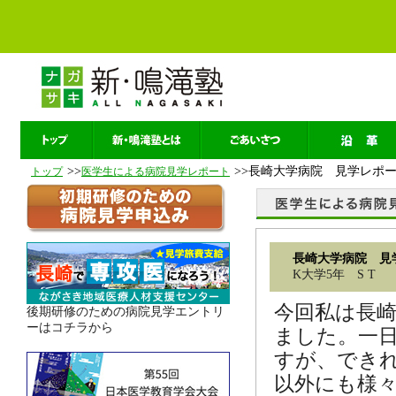
>>
>>長崎大学病院 見学レポ
トップ
医学生による病院見学レポート
長崎大学病院 見
K大学5年 S T
今回私は長
後期研修のための病院見学エントリ
ーはコチラから
ました。一
すが、できれ
以外にも様