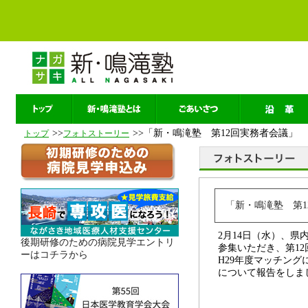
>>
>>「新・鳴滝塾 第12回実務者会議」
トップ
フォトストーリー
「新・鳴滝塾 第1
2月14日（水）、
後期研修のための病院見学エントリ
参集いただき、第12
ーはコチラから
H29年度マッチング
について報告をしま