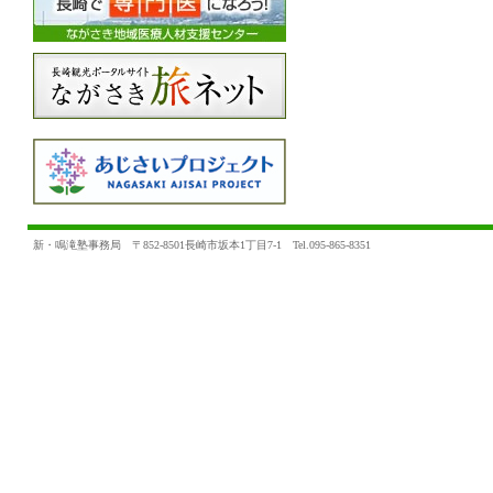
新・鳴滝塾事務局 〒852-8501長崎市坂本1丁目7-1 Tel.095-865-8351