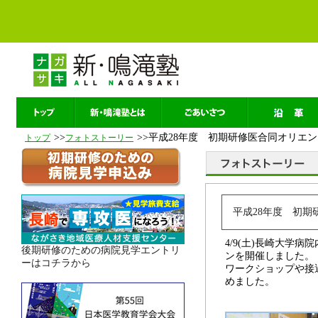
>>
>>平成28年度 初期研修医合同オリ
トップ
フォトストーリー
平成28年度 初
4/9(土)長崎大学
後期研修のための病院見学エントリ
ンを開催しました。
ーはコチラから
ワークショップや接
めました。