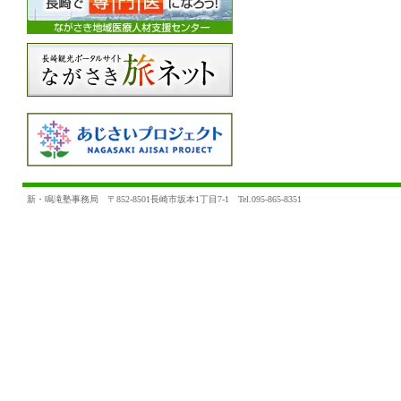
新・鳴滝塾事務局 〒852-8501長崎市坂本1丁目7-1 Tel.095-865-8351