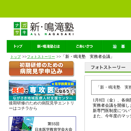
>>
>>「新・鳴滝塾 実務者会議」
トップ
フォトストーリー
「新・鳴滝塾 実
1月8日（金）、各
後期研修のための病院見学エントリ
実務者会議を開催し
ーはコチラから
新専門医制度につい
また、今年度のマッ