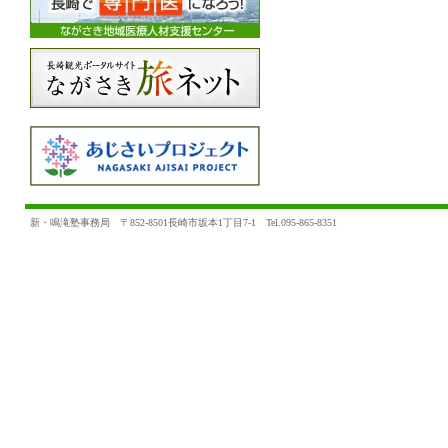
新・鳴滝塾事務局 〒852-8501長崎市坂本1丁目7-1 Tel.095-865-8351