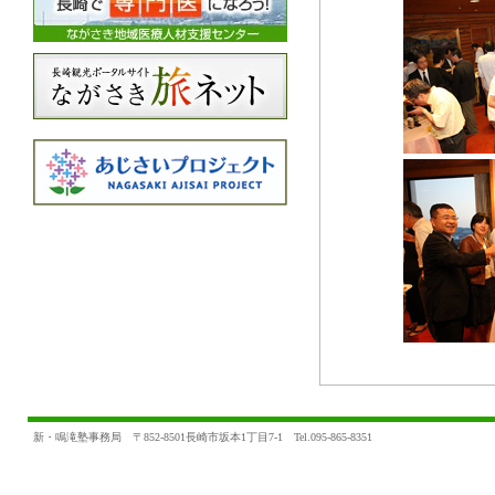
新・鳴滝塾事務局 〒852-8501長崎市坂本1丁目7-1 Tel.095-865-8351