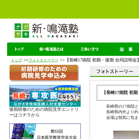
>>
>>【長崎17病院 初期・後期 合同説明会
トップ
フォトストーリー
【長崎17病院 初
長崎県の17病院
後期研修のための病院見学エントリ
長崎県内外より約
ーはコチラから
会場は熱気に包ま